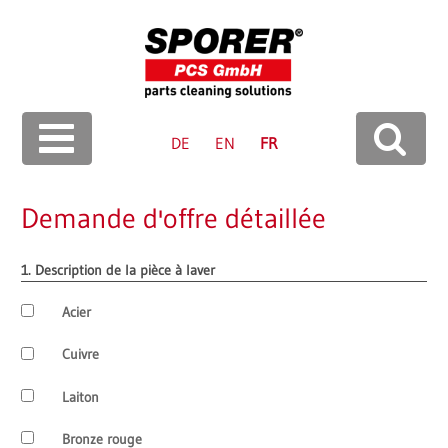
Langue
DE
EN
FR
Recherc
he
Demande d'offre détaillée
1. Description de la pièce à laver
Acier
Cuivre
Laiton
Bronze rouge